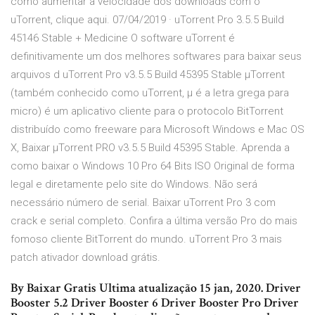
como aumentar a velocidade dos downloads com o
uTorrent, clique aqui. 07/04/2019 · uTorrent Pro 3.5.5 Build
45146 Stable + Medicine O software uTorrent é
definitivamente um dos melhores softwares para baixar seus
arquivos d uTorrent Pro v3.5.5 Build 45395 Stable µTorrent
(também conhecido como uTorrent, µ é a letra grega para
micro) é um aplicativo cliente para o protocolo BitTorrent
distribuído como freeware para Microsoft Windows e Mac OS
X, Baixar µTorrent PRO v3.5.5 Build 45395 Stable. Aprenda a
como baixar o Windows 10 Pro 64 Bits ISO Original de forma
legal e diretamente pelo site do Windows. Não será
necessário número de serial. Baixar uTorrent Pro 3 com
crack e serial completo. Confira a última versão Pro do mais
fomoso cliente BitTorrent do mundo. uTorrent Pro 3 mais
patch ativador download grátis.
By Baixar Gratis Ultima atualização 15 jan, 2020. Driver
Booster 5.2 Driver Booster 6 Driver Booster Pro Driver