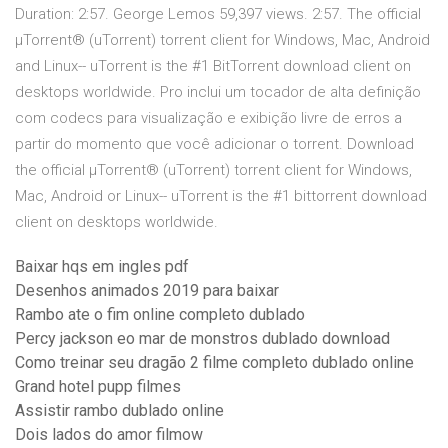
Duration: 2:57. George Lemos 59,397 views. 2:57. The official
µTorrent® (uTorrent) torrent client for Windows, Mac, Android
and Linux-- uTorrent is the #1 BitTorrent download client on
desktops worldwide. Pro inclui um tocador de alta definição
com codecs para visualização e exibição livre de erros a
partir do momento que você adicionar o torrent. Download
the official µTorrent® (uTorrent) torrent client for Windows,
Mac, Android or Linux-- uTorrent is the #1 bittorrent download
client on desktops worldwide.
Baixar hqs em ingles pdf
Desenhos animados 2019 para baixar
Rambo ate o fim online completo dublado
Percy jackson eo mar de monstros dublado download
Como treinar seu dragão 2 filme completo dublado online
Grand hotel pupp filmes
Assistir rambo dublado online
Dois lados do amor filmow